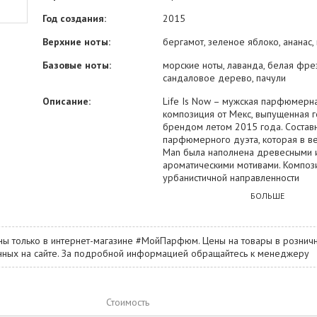
Год создания:
2015
Верхние ноты:
бергамот, зеленое яблоко, ананас
Базовые ноты:
морские ноты, лаванда, белая фре
сандаловое дерево, пачули
Описание:
Life Is Now – мужская парфюмерн
композиция от Мекс, выпущенная 
брендом летом 2015 года. Составн
парфюмерного дуэта, которая в ве
Man была наполнена древесными 
ароматическими мотивами. Композ
урбанистичной направленности
характеризуется свежестью и, одн
БОЛЬШЕ
элегантностью своей ароматическо
Энергичный и бодрый парфюм нач
оттенков зеленого яблока, в переп
ны только в интернет-магазине #МойПарфюм. Цены на товары в розничн
экзотичным ананасом и ярким бер
занных на сайте. За подробной информацией обращайтесь к менеджеру
Данное трио эффектно оттеняется
кардамона, перетекая в сердечны
лаванды, фрезии и легкой морской
Благородство сочетания сандала и
Стоимость
завершает аромат Life Is Now.