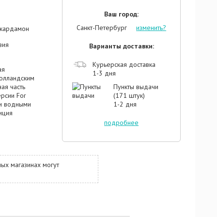
Ваш город:
Санкт-Петербург
изменить?
, кардамон
зия
Варианты доставки:
Курьерская доставка
ая
1-3 дня
голландским
ая часть
Пункты выдачи
рсии For
(171 штук)
и водными
1-2 дня
иция
подробнее
овременно,
й структуры.
инается с
летении с
ых магазинах могут
гамотом.
 ноткой
й порыв
 свежести.
 пачули