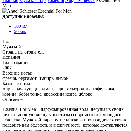
Главная
Мужская парфюмерия
Angel Schlesser
Essential For
Men
Доступные обьемы:
100 мл.
50 мл.
Пол:
Мужской
Страна изготовитель:
Испания
Год создания:
2007
Верхние ноты:
фрезия, бергамот, имбирь, лимон
Базовые ноты:
мирра, мускус, цикламен, черная смородина кофе, кожа,
корица, бобы тонка, древесина кедра, яблоко
Описание:
Essential For Men – парфюмированная вода, несущая в своих
недрах мощную волну магнетизма современного молодого
человека. Мужской парфюм испанского производителя готов
подарить вам бодрость и энергичность, которые доставляются
до адресата посредством задействования начальных