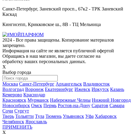
Санкт-Петербург, Заневский просп., 67к2 - ТРК Заневский
Каскад
Кингисепп, Крикковское ш., 8В - ТЦ Мельница
2024 - Все права защищены. Копирование материалов
запрещено.
Информация на сайте не является публичной офертой
Обращаясь в наш магазин, вы даете согласие на
обработку ваших персональных данных.
Х
Выбор города
Москва
Санкт-Петербург
Архангельск
Владивосток
Волгоград
Воронеж
Екатеринбург
Ижевск
Иркутск
Казань
Кемерово
Краснодар
Красноярск
Мурманск
Набережные Челны
Нижний Новгород
Новосибирск
Омск
Пермь
Ростов-на-Дону
Саратов
Самара
Сочи
Сургут
Тверь
Тольятти
Тула
Тюмень
Ульяновск
Уфа
Хабаровск
Челябинск
Ярославль
ПРИМЕНИТЬ
Х