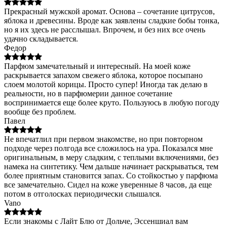
Прекрасный мужской аромат. Основа – сочетание цитрусов,
яблока и древесины. Вроде как заявлены сладкие бобы тонка,
но я их здесь не расслышал. Впрочем, и без них все очень
удачно складывается.
Федор
Парфюм замечательный и интересный. На моей коже
раскрывается запахом свежего яблока, которое посыпано
слоем молотой корицы. Просто супер! Иногда так делаю в
реальности, но в парфюмерии данное сочетание
воспринимается еще более круто. Пользуюсь в любую погоду
вообще без проблем.
Павел
Не впечатлил при первом знакомстве, но при повторном
подходе через полгода все сложилось на ура. Показался мне
оригинальным, в меру сладким, с теплыми включениями, без
намека на синтетику. Чем дальше начинает раскрываться, тем
более приятным становится запах. Со стойкостью у парфюма
все замечательно. Сидел на коже уверенные 8 часов, да еще
потом в отголосках периодически слышался.
Vano
Если знакомы с Лайт Блю от Дольче, Эссеншиал вам