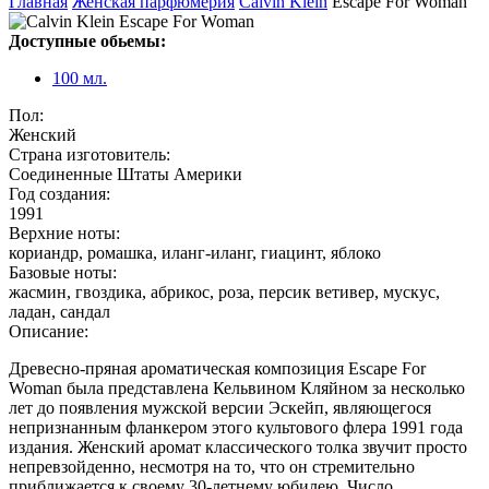
Главная
Женская парфюмерия
Calvin Klein
Escape For Woman
Доступные обьемы:
100 мл.
Пол:
Женский
Страна изготовитель:
Соединенные Штаты Америки
Год создания:
1991
Верхние ноты:
кориандр, ромашка, иланг-иланг, гиацинт, яблоко
Базовые ноты:
жасмин, гвоздика, абрикос, роза, персик ветивер, мускус,
ладан, сандал
Описание:
Древесно-пряная ароматическая композиция Escape For
Woman была представлена Кельвином Кляйном за несколько
лет до появления мужской версии Эскейп, являющегося
непризнанным фланкером этого культового флера 1991 года
издания. Женский аромат классического толка звучит просто
непревзойденно, несмотря на то, что он стремительно
приближается к своему 30-летнему юбилею. Число