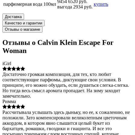
9454
6520 руб.
парфюмерная вода 100мл
купить
выгода 2934 руб.
Доставка
Качество и гарантии
Отзывы о магазине
Отзывы о Calvin Klein Escape For
Woman
iGirl
Достаточно громкая композиция, для тех, кто любит
соответствующие парфюмы, диктующие свои условия. В
принципе, его можно обуздать, если душиться слегка-слегка.
Но тогда весь смысл аромата пропадает. На зиму заходит
замечательно.
Римма
Рассчитывала услышать здесь дыньку, но ее, к сожалению, не
положили. Зато компенсировали великолепным цветочным
аккордом, в котором явно слышится целый букет из
бархатцев, ромашки, гвоздики и гиацинта. И все это
посыпано тоненьким слоем восточных специй, которые