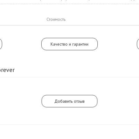
2015. С тах самых пор флакон Ajma
Forever стал неотъемлемым хозяи
ряде бутиков в разных странах.
Стоимость
Качество и гарантии
rever
Добавить отзыв