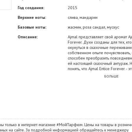
Год создания:
2015
Верхние ноты:
слива, мандарин
Базовые ноты:
жасмин, роза сандал, мускус
Описание:
Ajmal представляет свой аромат Aj
Forever. Духи созданы для тех, кт
окунуться в сказочные переживани
собственном опыте почувствовать, 
способен преобразить повседневн
ей настоящий сказочный антураж. 
понять, что Ajmal Entice Forever - 
настоящего стиля, который дарит 
БОЛЬШЕ
обладателю и его окружению изы
наслаждение. В первом аккорде в
мандарин и слива, далее идет рас
розы, а так же жасмина - они окру
обладателя этих духов тонкой ар
дымкой. Мускус в паре с сандалом
нижние тона этих замечательных д
вы ищете дополнение к своему сти
имеют все шанс, чтобы стать ваши
ны только в интернет-магазине #МойПарфюм. Цены на товары в розничн
фаворитом. Год выпуска данного 
занных на сайте. За подробной информацией обращайтесь к менеджеру