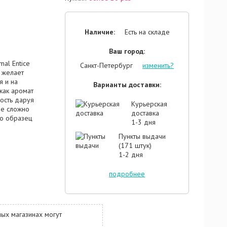
Наличие:
Есть на складе
Ваш город:
mal Entice
Санкт-Петербург
изменить?
о желает
я и на
Варианты доставки:
как аромат
ость даруя
Курьерская
Не сложно
доставка
это образец
1-3 дня
своему
сканное
Пункты выдачи
стречаются
(171 штук)
крытие нот
1-2 дня
жают
оматной
подробнее
 составляют
ухов. Если
лю, эти духи
м
ых магазинах могут
парфюма -