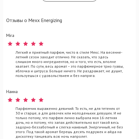
Отзывы о Mexx Energizing
Mira
Легкий и приятный парфюм, чисто в стиле Мекс. На весенне-
летний сезон заходит отлично. Не сказать, что здесь
слишком много ингредиентов, но и того, что есть, вполне
хватает. По сути, весь аромат – это парфюмерное трио гуавы,
яблочка и цитруса. Больше ничего. Не раздражает, не душит,
пользуешься с удовольствием и без напряга.
Наина
Парфюмчик выраженно девичий. То есть, не для тетенек от
30 и старше, а для девочек или молоденьких девушек. И не
только потому, что парфюм лично выбрала моя 16-летняя
дочь, но и потому, что запах действительно вот такой весь
задорно-беззаботный и слегка наивный. Энергичный, не без
этого. Под такой аромат берешь десять подружек и айда на
дискотеку танцевать всю ночь напролет.