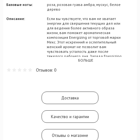
Базовые ноты:
роза, розовая гуава амбра, мускус, белое
дерево
Описание:
Если вы чувствуете, что вам не хватает
энергии для свершения текущих дел или
для ведения более активного образа
жизни, вам поможет ароматическая
композиция Energizing от торговой марки
Мекс. Этот искренний и ослепительный
женский аромат не позволит вам
чувствовать усталость даже после
тяжелого рабочего дня. Заряда Energizing
БОЛЬШЕ
от Мекс с головой хватит и на работу, и на
вечеринки, и на романтические свидания
Отзывов: 0
под луной, завершающиеся встречей
фантастического рассвета. Ну а затем все
по новой. Главное – периодически
пополнять свою ароматическую ауру
очередной дозой парфюмерного
энергетика, в который вошли
Доставка
сбалансированные нотки яблока, арбуза,
розы, светлой древесины, мускуса и
розовой гуавы.
Качество и гарантии
Отзывы о магазине