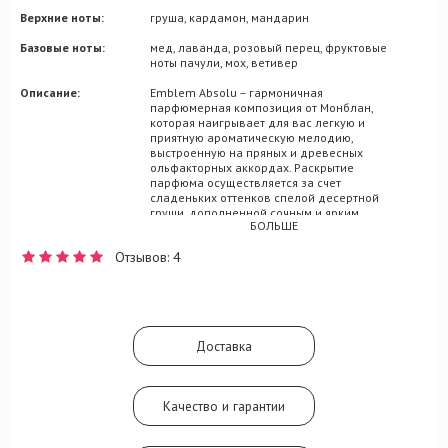
Верхние ноты:
груша, кардамон, мандарин
Базовые ноты:
мед, лаванда, розовый перец, фруктовые
ноты пачули, мох, ветивер
Описание:
Emblem Absolu – гармоничная
парфюмерная композиция от Монблан,
которая наигрывает для вас легкую и
приятную ароматическую мелодию,
выстроенную на пряных и древесных
ольфакторных аккордах. Раскрытие
парфюма осуществляется за счет
сладеньких оттенков спелой десертной
груши, дополненной сочным и ярким
БОЛЬШЕ
мотивом бодрящего мандарина. Этот
фантастический вступительный дуэт
Отзывов: 4
продолжится очаровательным аккордом
кардамона, в пару к которому идет нотка
сердечной лаванды, присыпанная
розовым перцем. Аутентичность
композиции Emblem Absolu подчеркнута
присутствием в парфюме активной нотки
Доставка
меда, открывающего путь к шлейфовому
завершению из аккордов пачули, мха и
выразительного сухого ветивера.
Качество и гарантии