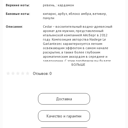
Верхние ноты:
ревень, : кардамон
Базовые ноты:
кипарис, арбуз, яблоко амбра, ветивер,
пачули
Описание:
Cedar – восхитительный водно-древесный
аромат для мужчин, представленный
итальянской компанией Айсберг в 2012
году. Композиция авторства Nadege Le
Garlantezec характеризуется легким
освежающим эффектом в самом начале
раскрытия, а также более глубоким
ароматическим аккордом в середине и
завершении. С этим парфюмом вы будете
БОЛЬШЕ
чувствовать себя уверенно, защищенно и
оптимистично, осознавая всеми фибрами
Отзывов: 0
своей души, что при желании, вы сможете
достичь любых поставленных целей. В
состав аромата Cedar из коллекции Eau de
Iceberg вошли такие гармоничные
ингредиенты, как кардамон и ревень, с
продолжением из ароматических
Доставка
сочетаний ноток яблока и арбуза, пачули и
кипариса, а также янтарно-ветиверного
завершения.
Качество и гарантии