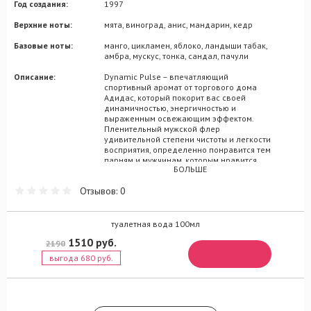
Год создания:
1997
Верхние ноты:
мята, виноград, анис, мандарин, кедр
Базовые ноты:
манго, цикламен, яблоко, ландыши табак,
амбра, мускус, тонка, сандал, пачули
Описание:
Dynamic Pulse – впечатляющий
спортивный аромат от торгового дома
Адидас, который покорит вас своей
динамичностью, энергичностью и
выраженным освежающим эффектом.
Пленительный мужской флер
удивительной степени чистоты и легкости
восприятия, определенно понравится тем
парням и мужчинам, которым нравится
БОЛЬШЕ
быть активными и жизнерадостными.
Сочные и игривые оттенки парфюмерной
Отзывов: 0
композиции будут верными помощниками
на выбранном вами пути. С помощью
Dynamic Pulse вы никогда не будете
чувствовать себя обессиленным. Аромат
туалетная вода 100мл
1997 года выпуска позволит постоянно
1510 руб.
2190
черпать энергию из своих парфюмерных
недр, наполненных нотками манго, яблока,
выгода 680 руб.
винограда, сандала и мандарина.