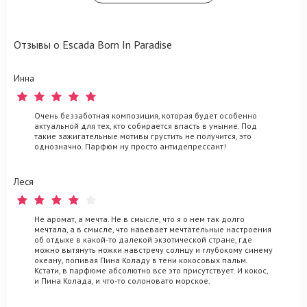
Отзывы о Escada Born In Paradise
Инна
Очень беззаботная композиция, которая будет особенно
актуальной для тех, кто собирается впасть в уныние. Под
такие зажигательные мотивы грустить не получится, это
однозначно. Парфюм ну просто антидепрессант!
Леся
Не аромат, а мечта. Не в смысле, что я о нем так долго
мечтала, а в смысле, что навевает мечтательные настроения
об отдыхе в какой-то далекой экзотической стране, где
можно вытянуть ножки навстречу солнцу и глубокому синему
океану, попивая Пина Коладу в тени кокосовых пальм.
Кстати, в парфюме абсолютно все это присутствует. И кокос,
и Пина Колада, и что-то солоновато морское.