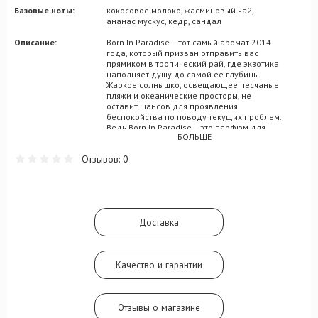
Базовые ноты:
кокосовое молоко, жасминовый чай,
ананас мускус, кедр, сандал
Описание:
Born In Paradise – тот самый аромат 2014
года, который призван отправить вас
прямиком в тропический рай, где экзотика
наполняет душу до самой ее глубины.
Жаркое солнышко, освещающее песчаные
пляжи и океанические просторы, не
оставит шансов для проявления
беспокойства по поводу текущих проблем.
Ведь Born In Paradise – это парфюм для
БОЛЬШЕ
полного расслабления. И пусть вы не
окажетесь на экзотическом острове
Отзывов: 0
физически. Просто закройте глаза, и вы
почувствуете абсолютно те же ощущения,
без необходимости тратить на поездку
внушительные суммы. В композицию
европейского бренда Эскада были
добавлены мотивы зеленого яблока,
Доставка
молока кокоса, гуавы, кедра, ананаса,
арбуза и мускуса.
Качество и гарантии
Отзывы о магазине