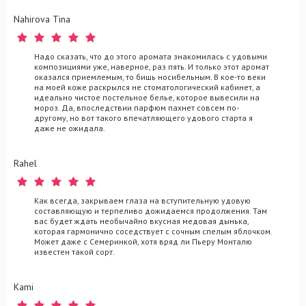
Nahirova Tina
Надо сказать, что до этого аромата знакомилась с удовыми
композициями уже, наверное, раз пять. И только этот аромат
оказался приемлемым, то бишь носибельным. В кое-то веки
на моей коже раскрылся не стоматологический кабинет, а
идеально чистое постельное белье, которое вывесили на
мороз. Да, впоследствии парфюм пахнет совсем по-
другому, но вот такого впечатляющего удового старта я
даже не ожидала.
Rahel
Как всегда, закрываем глаза на вступительную удовую
составляющую и терпеливо дожидаемся продолжения. Там
вас будет ждать необычайно вкусная медовая дынька,
которая гармонично соседствует с сочным спелым яблочком.
Может даже с Семеринкой, хотя вряд ли Пьеру Монталю
известен такой сорт.
Kami