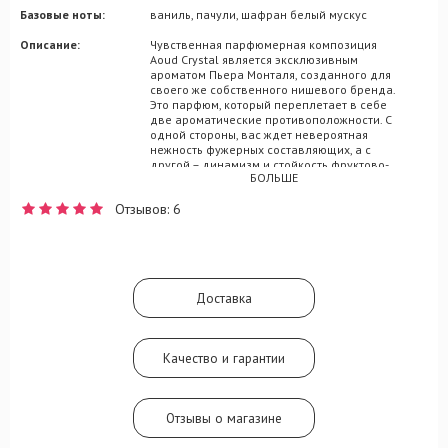
Базовые ноты:
ваниль, пачули, шафран белый мускус
Описание:
Чувственная парфюмерная композиция
Aoud Crystal является эксклюзивным
ароматом Пьера Монталя, созданного для
своего же собственного нишевого бренда.
Это парфюм, который переплетает в себе
две ароматические противоположности. С
одной стороны, вас ждет невероятная
нежность фужерных составляющих, а с
другой – динамизм и стойкость фруктово-
БОЛЬШЕ
древесного наполнения. Подобный набор
парфюмерных ингредиентов гарантирует
Отзывов: 6
парфюму однозначное причисление к
унисекс категории, с возможностью
разнообразить и женский, и мужской
образ. В составе Aoud Crystal слышатся
парфюмерные мотивы зеленого яблока,
дыни, тиковой древесины, сандала,
Доставка
ванили и белого мускуса.
Качество и гарантии
Отзывы о магазине