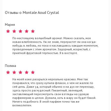
Отзывы о Montale Aoud Crystal
Мария
По-настоящему волшебный аромат. Можно сказать, моя
новая влюбленность. Уж не знаю, перерастет ли она когда-
нибудь в любовь, но пока я наслаждаюсь каждым моментом,
проведенным с этим ароматом. Задорный, искристый, с
приятной фруктовой терпкостью. Я в восторге.
Полина
На моей коже раскрылся нереально красиво. Мне так
понравился, что сразу купила флакон, о чем не жалею по
сей день. Даже уд, который обычно я на дух не переношу,
здесь просто расчудесный. Пикантный, звенящий,
заставляющий пересмотреть свои взгляды на удовую
парфюмерию в целом. Думала, хоть в жару он будет бякой.
Ничего подобного. В зной парфюм точно так же
великолепен.