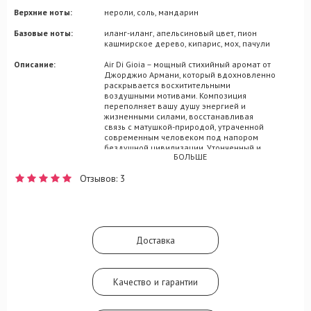
Верхние ноты:
нероли, соль, мандарин
Базовые ноты:
иланг-иланг, апельсиновый цвет, пион
кашмирское дерево, кипарис, мох, пачули
Описание:
Air Di Gioia – мощный стихийный аромат от
Джорджио Армани, который вдохновленно
раскрывается восхитительными
воздушными мотивами. Композиция
переполняет вашу душу энергией и
жизненными силами, восстанавливая
связь с матушкой-природой, утраченной
современным человеком под напором
бездушной цивилизации. Утонченный и
БОЛЬШЕ
жизнерадостный парфюм итальянского
производителя будет развеваться в
Отзывов: 3
вашем образе оттенками
средиземноморского бриза, впечатляя
окружающих своей легкостью и морской
свежестью. Аромат состоит из сочных нот
нероли и мандарина, посыпанных
небольшим количеством морской соли. Их
Доставка
дополнят нежные оттенки пиона, а также
сочетание флердоранжа, зелени и иланг-
иланга.
Качество и гарантии