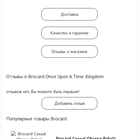
ноты туберозы и жасмина самбак.
Цветущий сад будет окружен
волнительностью шлейфового мускуса,
Доставка
бархатистостью кашемира и томностью
мотива пудры.
Качество и гарантии
Отзывы о магазине
Отзывы о Brocard Once Upon A Time. Kingdom
отзывов нет, Вы можете быть первым!
Добавить отзыв
Популярные товары Brocard
Brocard Casual Oksana Robski