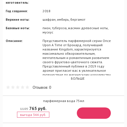
изготовитель:
Год создания:
2018
Верхние ноты:
шафран, имбирь, бергамот
Базовые ноты:
пион, тубероза, жасмин древесные ноты,
мускус
Описание:
Представитель парфюмерной серии Once
Upon A Time от Брокард, получивший
название Kingdom, характеризуется
максимально обворожительным,
мечтательным и романтичным развитием
своего фруктово-цветочного сюжета.
Представленный публике в 2019 году
аромат пригласит вас в увлекательное
путешествие по магическому королевству,
БОЛЬШЕ
где каждая женщина сможет
почувствовать себя безмятежно
Отзывов: 0
счастливой принцессой или королевой,
окруженной волшебными
флористическими мотивами. В составе
Kingdom присутствуют невесомые
парфюмерная вода 75мл
цитрусовые оттенки бергамота,
765 руб.
1109
обрамленные жгучим аккордом имбиря и
пряностью восточного шафрана. В центре
выгода 344 руб.
пирамиды Kingdom собраны утонченные
оттенки пиона, к которым в рамках
составляемого букета присоединяются