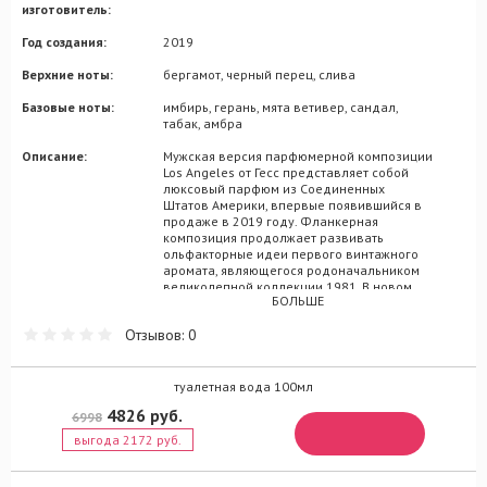
изготовитель:
Год создания:
2019
Верхние ноты:
бергамот, черный перец, слива
Базовые ноты:
имбирь, герань, мята ветивер, сандал,
табак, амбра
Описание:
Мужская версия парфюмерной композиции
Los Angeles от Гесс представляет собой
люксовый парфюм из Соединенных
Штатов Америки, впервые появившийся в
продаже в 2019 году. Фланкерная
композиция продолжает развивать
ольфакторные идеи первого винтажного
аромата, являющегося родоначальником
великолепной коллекции 1981. В новом
БОЛЬШЕ
мужском флере американского
производства собраны элитные
Отзывов: 0
переплетения фужерно-ориентальных
оттенков, уютно располагающихся под
градиентной поверхностью
цилиндрического флакона с черной
туалетная вода 100мл
пробкой. Посвященный атмосфере одного
4826 руб.
6998
из самых больших городов США, этот
аромат раскроет свои ольфакторные карты
выгода 2172 руб.
вступительными акцентами бергамота, с
добавлением сочности сливы и теплоты
черного перца. Привлекательный