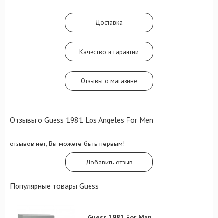
сердечный имбирь будет подкреплен
прохладным дуэтом мяты и герани. Глубину
шлейфового мотива, в свою очередь,
Доставка
обеспечат ноты ветивера, сандала и
табачного листа.
Качество и гарантии
Отзывы о магазине
Отзывы о Guess 1981 Los Angeles For Men
отзывов нет, Вы можете быть первым!
Добавить отзыв
Популярные товары Guess
Guess 1981 For Men