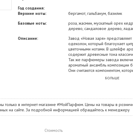
Год создания:
Верхние ноты:
бергамот, гальбанум, базилик
Базовые ноты:
роза, жасмин, мускатный орех кед
дерево, сандаловое дерево, лада
Описание:
Завод «Новая заря» представляет
одеколон, который благоухает ци
цветочными нотами. В шлейфе ар
содержит древесные тона классиче
Так же парфюмеры завода включи
ароматный ансамбль композиции б
Они считаются компонентом, котор
привносит в аромат нотки эротизма,
БОЛЬШЕ
даруют обладателю удачу. Парфю
в классический флакон. Парфюмер
композиция цветочного толка рас
нотами розы, кроме того присутств
жасмина и в шлейфе явно слышитс
ны только в интернет-магазине #МойПарфюм. Цены на товары в розничн
кедра. На протяжении пятидесяти л
занных на сайте. За подробной информацией обращайтесь к менеджеру
мужской аромат пользуется больш
популярностью. Подарите себе зн
одеколон!
Стоимость