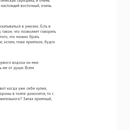
стическая середина, и очень
 настоящий восточный, очень
катываться в унисекс. Есть в
такое, что позволяет говорить
 того, что можно брать
 кстати, тоже приятное, будто
первого вздоха он мне
сь им от души. Всем
вот когда уже себе купил,
ороны в толпе доносится, то с
ивительного? Запах приятный,