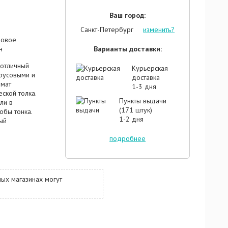
Ваш город:
Санкт-Петербург
изменить?
ровое
н
Варианты доставки:
 отличный
Курьерская
трусовыми и
доставка
омат
1-3 дня
ской толка.
Пункты выдачи
ли в
(171 штук)
обы тонка.
1-2 дня
ый
 а так же
подробнее
м заключен
ная
крывается
уют тона
я аромат
ых магазинах могут
ет этот
ой
аковый