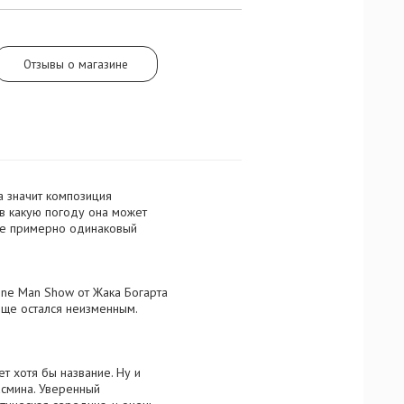
Отзывы о магазине
 а значит композиция
 в какую погоду она может
зде примерно одинаковый
One Man Show от Жака Богарта
обще остался неизменным.
ет хотя бы название. Ну и
асмина. Уверенный