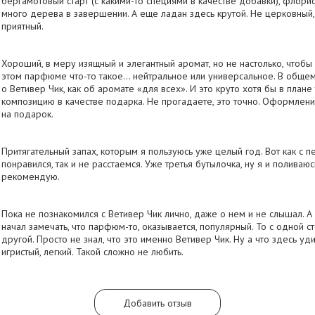
бергамотовый старт (с какими-то специями в качестве добавки), флори
много дерева в завершении. А еще ладан здесь крутой. Не церковный,
приятный.
Хороший, в меру изящный и элегантный аромат, но не настолько, чтобы с
этом парфюме что-то такое… нейтральное или универсальное. В общем, 
о Ветивер Чик, как об аромате «для всех». И это круто хотя бы в плане
композицию в качестве подарка. Не прогадаете, это точно. Оформление,
на подарок.
Притягательный запах, которым я пользуюсь уже целый год. Вот как с 
понравился, так и не расстаемся. Уже третья бутылочка, ну я и поливаю
рекомендую.
Пока не познакомился с Ветивер Чик лично, даже о нем и не слышал. А 
начал замечать, что парфюм-то, оказывается, популярный. То с одной ст
другой. Просто не знал, что это именно Ветивер Чик. Ну а что здесь уд
игристый, легкий. Такой сложно не любить.
Добавить отзыв