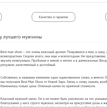
Качество и гарантии
у лучшего мужчины
Best man show – это очень классный аромат. Понравился и мне, и сыну,
всевозрастная. Скорее всего, она еще и всепогодная. Не представляю,
звучать неактуально. Пробовал и зимой, и летом, и в демисезонье. Ве
результат, качественный и достойный.
Собственно, в названии изменили одно единственное слово, и вместо 
мы получаем Best Man Show от Новой Зари. Запах, к слову сказать, во
Изменилась только цена. Отличная копия по приятной стоимости.
Классный мужской запах. Он и не может быть унисексом, на что указыва
благоухание у него строго мужское, несмотря на присутствие розы и ж