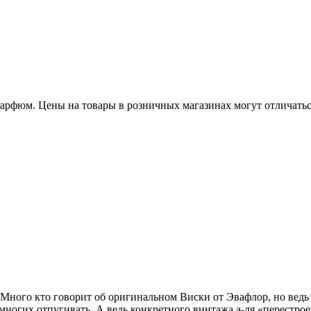
рфюм. Цены на товары в розничных магазинах могут отличаться
Много кто говорит об оригинальном Виски от Эвафлор, но ведь 
ногих отпугивать. А ведь конкретного винтажа а-ля «перестроеч