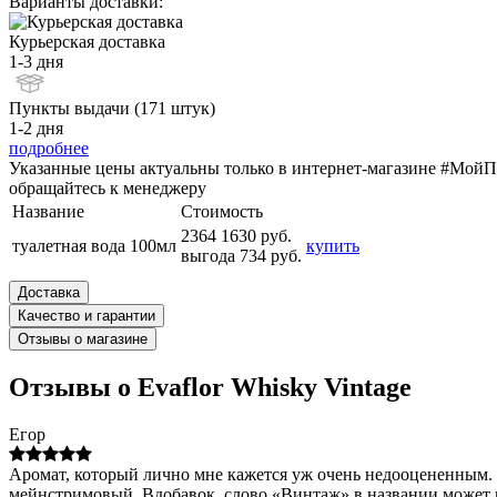
Варианты доставки:
Курьерская доставка
1-3 дня
Пункты выдачи (171 штук)
1-2 дня
подробнее
Указанные цены актуальны только в интернет-магазине #МойПа
обращайтесь к менеджеру
Название
Стоимость
2364
1630 руб.
туалетная вода 100мл
купить
выгода 734 руб.
Доставка
Качество и гарантии
Отзывы о магазине
Отзывы о Evaflor Whisky Vintage
Егор
Аромат, который лично мне кажется уж очень недооцененным. 
мейнстримовый. Вдобавок, слово «Винтаж» в названии может м