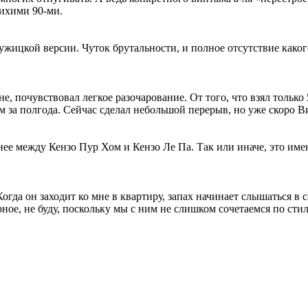
лихими 90-ми.
ицкой версии. Чуток брутальности, и полное отсутствие какого-
 почувствовал легкое разочарование. От того, что взял только 5
м за полгода. Сейчас сделал небольшой перерыв, но уже скоро В
нее между Кензо Пур Хом и Кензо Ле Па. Так или иначе, это им
огда он заходит ко мне в квартиру, запах начинает слышаться в 
рное, не буду, поскольку мы с ним не слишком сочетаемся по ст