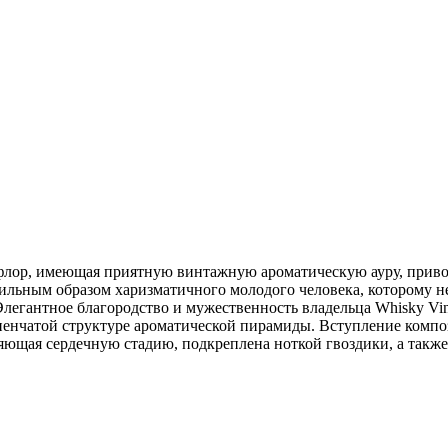
афлор, имеющая приятную винтажную ароматическую ауру, приво
ильным образом харизматичного молодого человека, которому не
Элегантное благородство и мужественность владельца Whisky V
пенчатой структуре ароматической пирамиды. Вступление компо
няющая сердечную стадию, подкреплена ноткой гвоздики, а такж