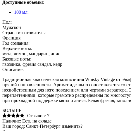
Доступные обьемы:
100 мл.
Пол:
Мужской
Страна изготовитель:
Франция
Год создания:
Верхние ноты:
мята, лимон, мандарин, анис
Базовые ноты:
гвоздика, фрезия сандал, кедр
Описание:
Традиционная классическая композиция Whisky Vintage от Эв
пряной направленности. Аромат идеально сопоставляется со ст
несвойственным для него поведением или чертами характера. 
переплетениями, которые грамотно распределены по многосту
при прохладной поддержке мяты и аниса. Белая фрезия, запол
БОЛЬШЕ
Отзывов: 7
Наличие:
Есть на складе
Ваш город:
Санкт-Петербург
изменить?