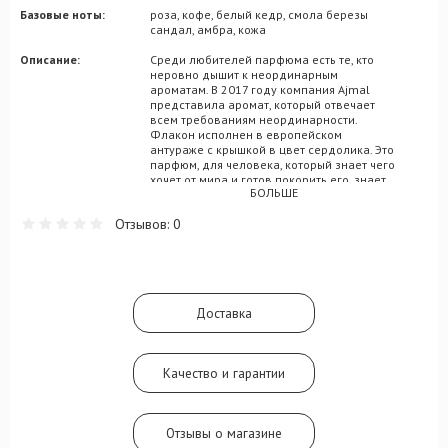
Базовые ноты:
роза, кофе, белый кедр, смола березы
сандал, амбра, кожа
Описание:
Среди любителей парфюма есть те, кто
неровно дышит к неординарным
ароматам. В 2017 году компания Ajmal
представила аромат, который отвечает
всем требованиям неординарности.
Флакон исполнен в европейском
антураже с крышкой в цвет сердолика. Это
парфюм, для человека, который знает чего
хочет от мира и готов покорить его, знает
БОЛЬШЕ
как это сделать и покоряет без оглядки и
компромиссов. Он может себе это
Отзывов: 0
позволить. Бергамот со своей цитрусовой
прохладой, встречается со свежей
зеленью. Далее идет фиалка, котор
сопровождает мускатный орех своими
пряными и сладкими нотами. Дамасская
роза утопает в свежести березовой рощи
Доставка
и они кружат в танце с нотами кедра.
Кофейное-карамельные ноты бодрят.
Амбара, сандал и аккорд кожи завершают
композицию в эффектном шлейфе.
Качество и гарантии
Отзывы о магазине