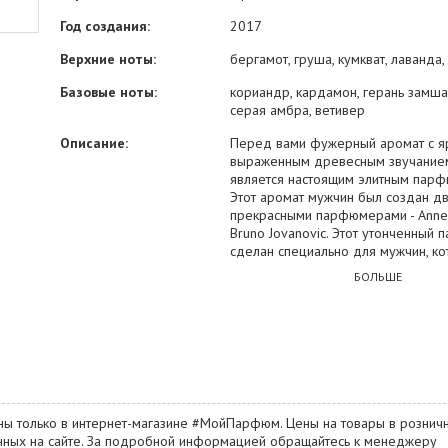
Год создания:
2017
Верхние ноты:
бергамот, груша, кумкват, лаванда
Базовые ноты:
кориандр, кардамон, герань замша,
серая амбра, ветивер
Описание:
Перед вами фужерный аромат с я
выраженным древесным звучанием
является настоящим элитным пар
Этот аромат мужчин был создан д
прекрасными парфюмерами - Anne 
Bruno Jovanovic. Этот утонченный
сделан специально для мужчин, к
нацелены на успех, могут и хотят д
БОЛЬШЕ
поставленных целей. Этот аромат 
аристократичен, насыщен свежим 
бергамота, нотами фруктов, а так
сладкой груши. Ноты герани велик
сочетаются с цитрусовой свежесть
восточными специями, кардамоном
кориандра. В шлейфе композиция
ноты ветивера, глубокие завораж
ны только в интернет-магазине #МойПарфюм. Цены на товары в розничн
аккорды драгоценной амбры, а та
занных на сайте. За подробной информацией обращайтесь к менеджеру