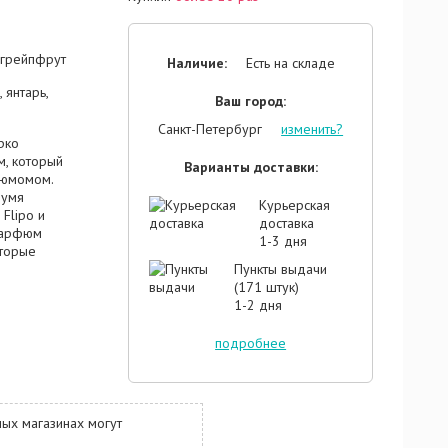
, грейпфрут
Наличие:
Есть на складе
 янтарь,
Ваш город:
Санкт-Петербург
изменить?
рко
, который
Варианты доставки:
фюмомом.
вумя
Курьерская
Flipo и
доставка
 парфюм
1-3 дня
оторые
остигать
Пункты выдачи
весьма
(171 штук)
звучанием
1-2 дня
же звучанием
олепно
подробнее
ю и
 и нотами
 содержит
ивающие
ых магазинах могут
кже