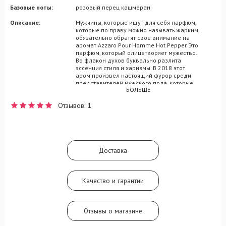
Базовые ноты:
розовый перец кашмеран
Описание:
Мужчины, которые ищут для себя парфюм,
которые по праву можно называть жарким,
обязательно обратят свое внимание на
аромат Azzaro Pour Homme Hot Pepper. Это
парфюм, который олицетворяет мужество.
Во флакон духов буквально разлита
эссенция стиля и харизмы. В 2018 этот
аром произвел настоящий фурор среди
представителей мужского пола, которые
БОЛЬШЕ
во главу угла ставят смелость и
решительность. Сексуальность, которая
Отзывов: 1
идет вместе с сильной личностью в одном
комплекте - вот про что Azzaro Pour Homme
Hot Pepper. чили и розовый перец дарят
остроту аромату, отражая огонь мужского
сердца в сердечных нотах самого
парфюма. В базе заключены древесные
Доставка
ноты кашмерана, отвечающего за
изысканность. Шлейф играет тонами
мускуса. Всего пара капель этого парфюма
великолепно завершают образ истинного
Качество и гарантии
джентельмена.
Отзывы о магазине