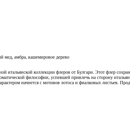
ый мед, амбра, кашемировое дерево
итной итальянской коллекции флеров от Булгари. Этот флер сохр
роматической философии, успевшей привлечь на сторону италья
актером начнется с мотивов лотоса и фиалковых листьев. Прод