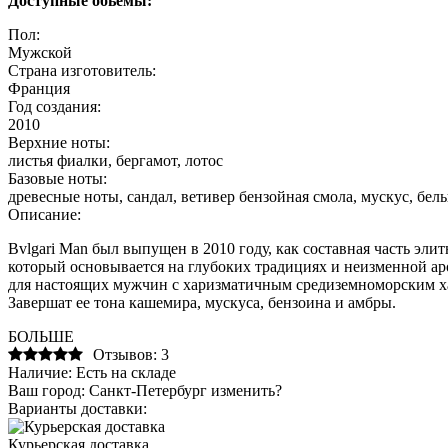
Доступные обьемы:
Пол:
Мужской
Страна изготовитель:
Франция
Год создания:
2010
Верхние ноты:
листья фиалки, бергамот, лотос
Базовые ноты:
древесные ноты, сандал, ветивер бензойная смола, мускус, бел
Описание:
Bvlgari Man был выпущен в 2010 году, как составная часть эл
который основывается на глубоких традициях и неизменной а
для настоящих мужчин с харизматичным средиземноморским хар
Завершат ее тона кашемира, мускуса, бензоина и амбры.
БОЛЬШЕ
Отзывов: 3
Наличие:
Есть на складе
Ваш город:
Санкт-Петербург
изменить?
Варианты доставки:
Курьерская доставка